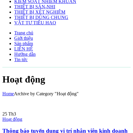
KIẾM SOÁT NHIỄM KHUẨN
THIẾT BỊ SẢN-NHI
THIẾT BỊ XÉT NGHIỆM
THIẾT BỊ DÙNG CHUNG
VẬT TƯ TIÊU HAO
Trang chủ
Giới thiệu
Sản phẩm
LIÊN HỆ
Hướng dẫn
Tin tức
Hoạt động
Home
Archive by Category "Hoạt động"
25
Th3
Hoạt động
Thông báo tuyển dụng vị trí nhân viên kinh doanh