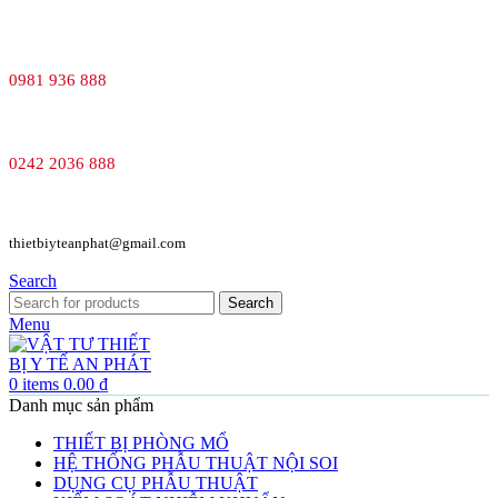
0981 936 888
0242 2036 888
thietbiyteanphat@gmail.com
Search
Search
Menu
0
items
0.00
₫
Danh mục sản phẩm
THIẾT BỊ PHÒNG MỔ
HỆ THỐNG PHẪU THUẬT NỘI SOI
DỤNG CỤ PHẪU THUẬT