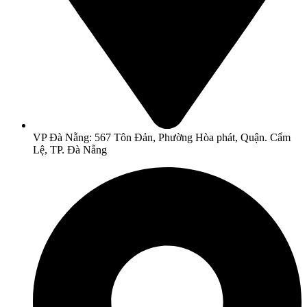
VP Đà Nẵng: 567 Tôn Đản, Phường Hòa phát, Quận. Cẩm
Lệ, TP. Đà Nẵng