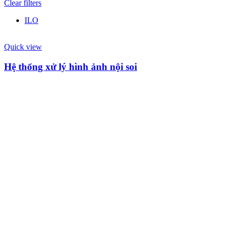
Clear filters
ILO
Quick view
Hệ thống xử lý hình ảnh nội soi