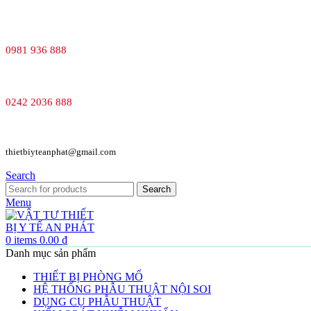
0981 936 888
0242 2036 888
thietbiyteanphat@gmail.com
Search
Search
Menu
0
items
0.00
₫
Danh mục sản phẩm
THIẾT BỊ PHÒNG MỔ
HỆ THỐNG PHẪU THUẬT NỘI SOI
DỤNG CỤ PHẪU THUẬT