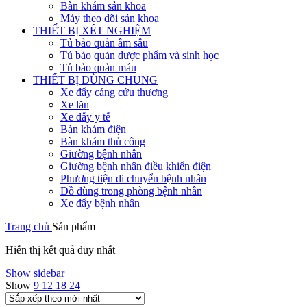
Bàn khám sản khoa
Máy theo dõi sản khoa
THIẾT BỊ XÉT NGHIỆM
Tủ bảo quản âm sâu
Tủ bảo quản dược phẩm và sinh học
Tủ bảo quản máu
THIẾT BỊ DÙNG CHUNG
Xe đẩy cáng cứu thương
Xe lăn
Xe đẩy y tế
Bàn khám điện
Bàn khám thủ công
Giường bệnh nhân
Giường bệnh nhân điều khiển điện
Phương tiện di chuyển bệnh nhân
Đồ dùng trong phòng bệnh nhân
Xe đẩy bệnh nhân
Trang chủ
Sản phẩm
Hiển thị kết quả duy nhất
Show sidebar
Show
9
12
18
24