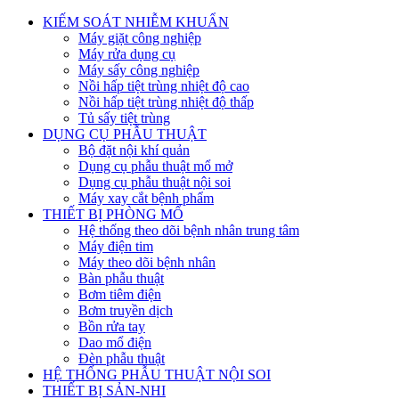
KIẾM SOÁT NHIỄM KHUẨN
Máy giặt công nghiệp
Máy rửa dụng cụ
Máy sấy công nghiệp
Nồi hấp tiệt trùng nhiệt độ cao
Nồi hấp tiệt trùng nhiệt độ thấp
Tủ sấy tiệt trùng
DỤNG CỤ PHẪU THUẬT
Bộ đặt nội khí quản
Dụng cụ phẫu thuật mổ mở
Dụng cụ phẫu thuật nội soi
Máy xay cắt bệnh phẩm
THIẾT BỊ PHÒNG MỔ
Hệ thống theo dõi bệnh nhân trung tâm
Máy điện tim
Máy theo dõi bệnh nhân
Bàn phẫu thuật
Bơm tiêm điện
Bơm truyền dịch
Bồn rửa tay
Dao mổ điện
Đèn phẫu thuật
HỆ THỐNG PHẪU THUẬT NỘI SOI
THIẾT BỊ SẢN-NHI