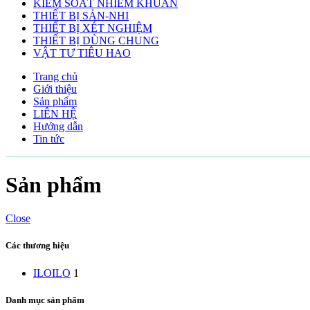
KIẾM SOÁT NHIỄM KHUẨN
THIẾT BỊ SẢN-NHI
THIẾT BỊ XÉT NGHIỆM
THIẾT BỊ DÙNG CHUNG
VẬT TƯ TIÊU HAO
Trang chủ
Giới thiệu
Sản phẩm
LIÊN HỆ
Hướng dẫn
Tin tức
Sản phẩm
Close
Các thương hiệu
ILO
ILO
1
Danh mục sản phẩm