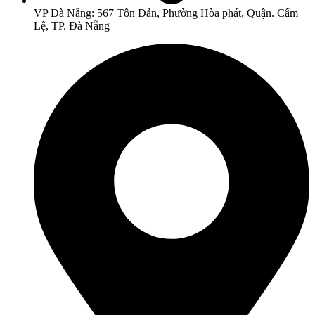
VP Đà Nẵng: 567 Tôn Đản, Phường Hòa phát, Quận. Cẩm
Lệ, TP. Đà Nẵng