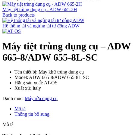
Máy tiệt trùng dụng cụ - ADW 665-2H
Back to products
Hệ thống tải và ngừng tải tự động ADW
Máy tiệt trùng dụng cụ – ADW
665-8/ADW 655-8L-SC
Tên thiết bị: Máy khử trùng dụng cụ
Model: ADW 665-8/ADW 655-8L-SC
Hãng sản xuất: AT-OS
Xuất xứ: Italy
Danh mục:
Máy rửa dụng cụ
Mô tả
Thông tin bổ sung
Mô tả