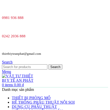
0981 936 888
0242 2036 888
thietbiyteanphat@gmail.com
Search
Search
Menu
0
items
0.00
₫
Danh mục sản phẩm
THIẾT BỊ PHÒNG MỔ
HỆ THỐNG PHẪU THUẬT NỘI SOI
DỤNG CỤ PHẪU THUẬT