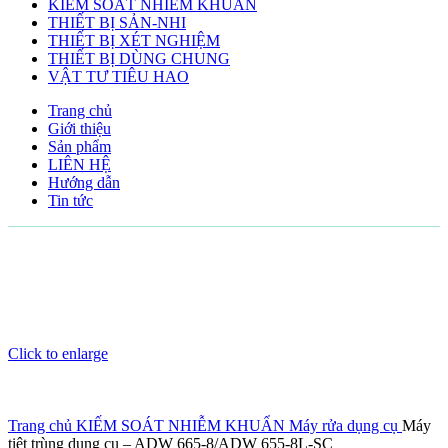
KIẾM SOÁT NHIỄM KHUẨN
THIẾT BỊ SẢN-NHI
THIẾT BỊ XÉT NGHIỆM
THIẾT BỊ DÙNG CHUNG
VẬT TƯ TIÊU HAO
Trang chủ
Giới thiệu
Sản phẩm
LIÊN HỆ
Hướng dẫn
Tin tức
Click to enlarge
Trang chủ
KIẾM SOÁT NHIỄM KHUẨN
Máy rửa dụng cụ
Máy
tiệt trùng dụng cụ – ADW 665-8/ADW 655-8L-SC